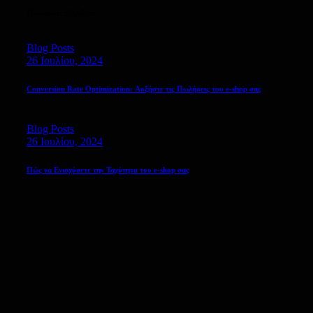
Πρόσφατα Άρθρα
Blog Posts
26 Ιουλίου, 2024
Conversion Rate Optimization: Αυξήστε τις Πωλήσεις του e-shop σας
Blog Posts
26 Ιουλίου, 2024
Πώς να Ενισχύσετε την Ταχύτητα του e-shop σας