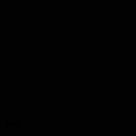
α Σας