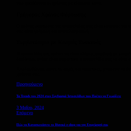
που χρειάζονται οι χρήστες με ελάχιστο κόπο.
Γρήγορος Χρόνος Φόρτωσης
Ο χρόνος φόρτωσης της ιστοσελίδας σας είναι κρίσιμος για τ
σας είναι γρήγορη και αποτελεσματική.
Συμβατότητα με Κινητές Συσκευές
Η ιστοσελίδα σας πρέπει να είναι πλήρως συμβατή με κινητέ
διαδίκτυο, οπότε είναι σημαντικό η ιστοσελίδα σας να είναι
Ακολουθώντας αυτές τις αρχές και πρακτικές, μπορείτε να β
χρήστες σας.
Προηγούμενο
Τα Trends του 2024 στον Σχεδιασμό Ιστοσελίδων που Πρέπει να Γνωρίζετε
3 Μαΐου, 2024
Επόμενο
Πώς να Κατασκευάσετε το Ιδανικό e-shop για την Επιχείρησή σας