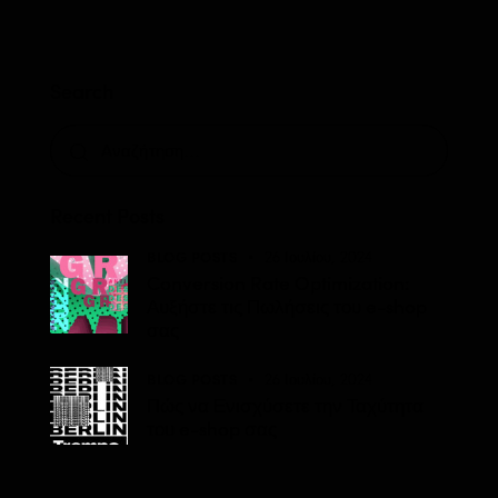
Search
Recent Posts
BLOG POSTS
26 Ιουλίου, 2024
Conversion Rate Optimization:
Αυξήστε τις Πωλήσεις του e-shop
σας
BLOG POSTS
26 Ιουλίου, 2024
Πώς να Ενισχύσετε την Ταχύτητα
του e-shop σας